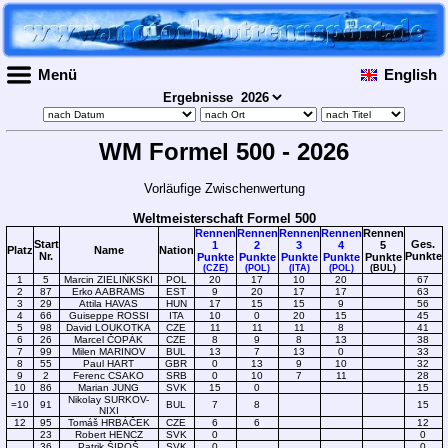
Menü
English
Ergebnisse
WM Formel 500 - 2026
Vorläufige Zwischenwertung
Weltmeisterschaft Formel 500
Rennen
Rennen
Rennen
Rennen
Rennen
Start
Ges.
1
2
3
4
5
Platz
Name
Nation
Nr.
Punkte
Punkte
Punkte
Punkte
Punkte
Punkte
(CZE)
(POL)
(ITA)
(POL)
(BUL)
1
5
Marcin ZIELIŃKSKI
POL
20
17
10
20
67
2
87
Erko AABRAMS
EST
9
20
17
17
63
3
29
Attila HAVAS
HUN
17
15
15
9
56
4
66
Guiseppe ROSSI
ITA
10
0
20
15
45
5
98
David LOUKOTKA
CZE
11
11
11
8
41
6
26
Marcel ČOPÁK
CZE
8
9
8
13
38
7
99
Milen MARINOV
BUL
13
7
13
0
33
8
55
Paul HART
GBR
0
13
9
10
32
9
2
Ferenc CSAKO
SRB
0
10
7
11
28
10
86
Marian JUNG
SVK
15
0
15
Nikolay SURKOV-
=10
91
BUL
7
8
15
NIXI
12
95
Tomáš HRBÁČEK
CZE
6
6
12
23
Robert HENCZ
SVK
0
0
36
Patrik ŠIPOŠ
SVK
0
0