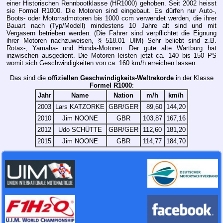
einer Historischen Rennbootklasse (HR1000) gehoben. Seit 2002 heisst
sie Formel R1000. Die Motoren sind eingebaut. Es dürfen nur Auto-,
Boots- oder Motorradmotoren bis 1000 ccm verwendet werden, die ihrer
Bauart nach (Typ/Modell) mindestens 10 Jahre alt sind und mit
Vergasern betrieben werden. (Die Fahrer sind verpflichtet die Eignung
ihrer Motoren nachzuweisen, § 518.01 UIM) Sehr beliebt sind z.B.
Rotax-, Yamaha- und Honda-Motoren. Der gute alte Wartburg hat
inzwischen ausgedient. Die Motoren leisten jetzt ca. 140 bis 150 PS
womit sich Geschwindigkeiten von ca. 160
km/h
erreichen lassen.
Das sind die
offiziellen Geschwindigkeits-Weltrekorde
in der Klasse
Formel R1000
:
Jahr
Name
Nation
m/h
km/h
2003
Lars KATZORKE
GBR/GER
89,60
144,20
2010
Jim NOONE
GBR
103,87
167,16
2012
Udo SCHÜTTE
GBR/GER
112,60
181,20
2015
Jim NOONE
GBR
114,77
184,70