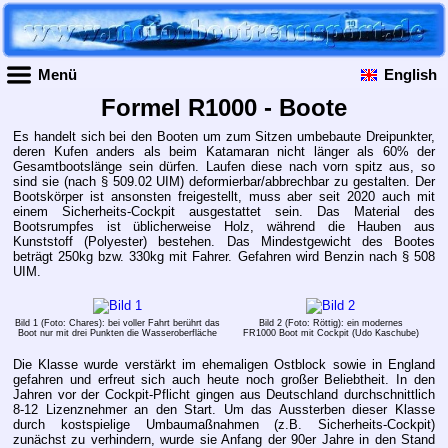
Menü
English
Formel R1000 - Boote
Es handelt sich bei den Booten um zum Sitzen umbebaute Dreipunkter,
deren Kufen anders als beim Katamaran nicht länger als 60% der
Gesamtbootslänge sein dürfen. Laufen diese nach vorn spitz aus, so
sind sie (nach § 509.02 UIM) deformierbar/abbrechbar zu gestalten. Der
Bootskörper ist ansonsten freigestellt, muss aber seit 2020 auch mit
einem Sicherheits-Cockpit ausgestattet sein. Das Material des
Bootsrumpfes ist üblicherweise Holz, während die Hauben aus
Kunststoff (Polyester) bestehen. Das Mindestgewicht des Bootes
beträgt 250kg bzw. 330kg mit Fahrer. Gefahren wird Benzin nach § 508
UIM.
Bild 1 (Foto: Chares): bei voller Fahrt berührt das
Bild 2 (Foto: Röttig): ein modernes
Boot nur mit drei Punkten die Wasseroberfläche
FR1000 Boot mit Cockpit (Udo Kaschube)
Die Klasse wurde verstärkt im ehemaligen Ostblock sowie in England
gefahren und erfreut sich auch heute noch großer Beliebtheit. In den
Jahren vor der Cockpit-Pflicht gingen aus Deutschland durchschnittlich
8-12 Lizenznehmer an den Start. Um das Aussterben dieser Klasse
durch kostspielige Umbaumaßnahmen (z.B. Sicherheits-Cockpit)
zunächst zu verhindern, wurde sie Anfang der 90er Jahre in den Stand